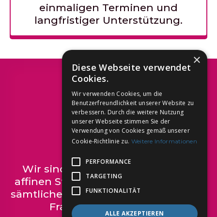
einmaligen Terminen und
langfristiger Unterstützung.
×
Diese Webseite verwendet
Cookies.
Über uns
Wir verwenden Cookies, um die
Benutzerfreundlichkeit unserer Website zu
verbessern. Durch die weitere Nutzung
unserer Webseite stimmen Sie der
Verwendung von Cookies gemäß unserer
Cookie-Richtlinie zu.
Weitere Informationen
Wer Sind Wir?
PERFORMANCE
Wir sind eine Gruppe von digital
TARGETING
affinen Studierenden, die Ihnen bei
FUNKTIONALITÄT
sämtlichen digitalen Problemen und
Fragen zur Seite steht.
ALLE AKZEPTIEREN